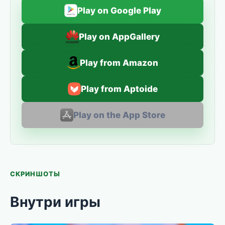
Play on Google Play
Play on AppGallery
Play from Amazon
Play from Aptoide
Play on the App Store
СКРИНШОТЫ
Внутри игры