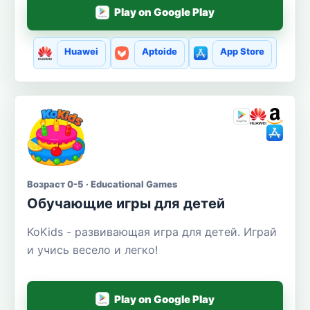
Play on Google Play
Huawei
Aptoide
App Store
Возраст 0-5 · Educational Games
Обучающие игры для детей
KoKids - развивающая игра для детей. Играй
и учись весело и легко!
Play on Google Play