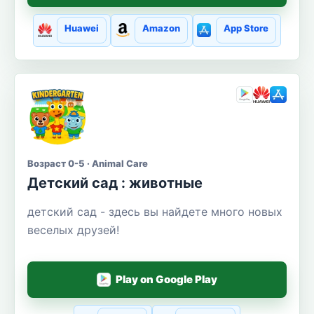
Huawei
Amazon
App Store
Возраст 0-5 · Animal Care
Детский сад : животные
детский сад - здесь вы найдете много новых
веселых друзей!
Play on Google Play