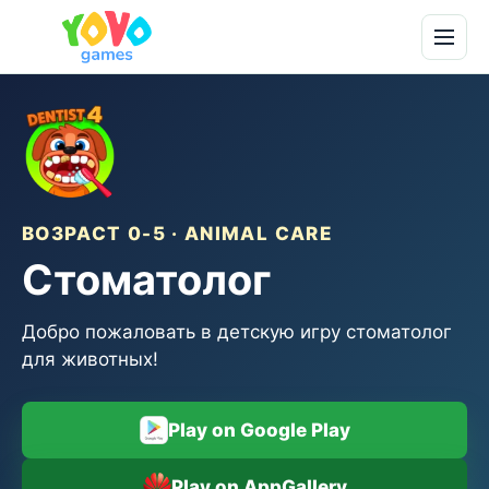
ВОЗРАСТ 0-5 · ANIMAL CARE
Стоматолог
Добро пожаловать в детскую игру стоматолог
для животных!
Play on Google Play
Play on AppGallery