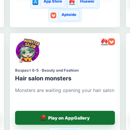
App Store
Huawei
Aptoide
Возраст 0-5 · Beauty and Fashion
Hair salon monsters
Monsters are waiting opening your hair salon
Play on AppGallery