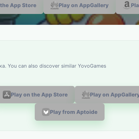
 the App Store
Play on AppGallery
Pl
ка. You can also discover similar YovoGames
Play on the App Store
Play on AppGaller
Play from Aptoide