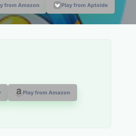
ay from Amazon
Play from Aptoide
y
Play from Amazon