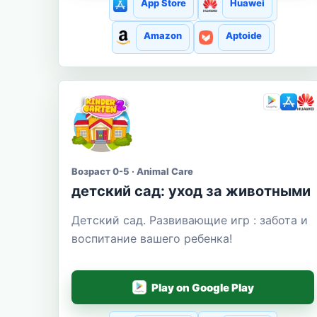
App Store
Huawei
Amazon
Aptoide
Возраст 0-5 · Animal Care
детский сад: уход за животными
Детский сад. Развивающие игр : забота и
воспитание вашего ребенка!
Play on Google Play