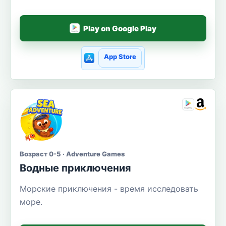
Play on Google Play
App Store
Возраст 0-5 · Adventure Games
Водные приключения
Морские приключения - время исследовать
море.