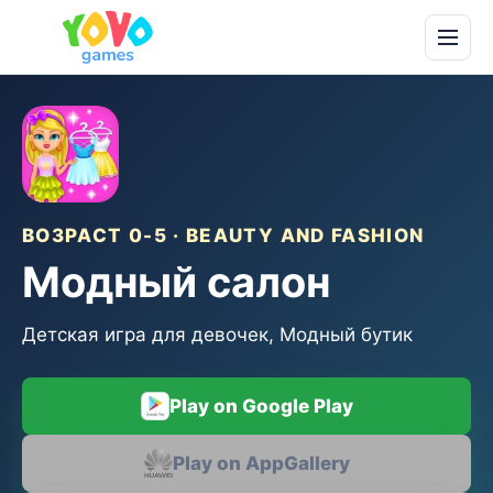
ВОЗРАСТ 0-5 · BEAUTY AND FASHION
Модный салон
Детская игра для девочек, Модный бутик
Play on Google Play
Play on AppGallery