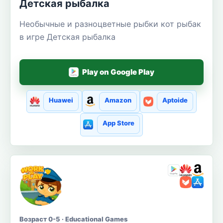
Детская рыбалка
Необычные и разноцветные рыбки кот рыбак
в игре Детская рыбалка
Play on Google Play
Huawei
Amazon
Aptoide
App Store
Возраст 0-5 · Educational Games