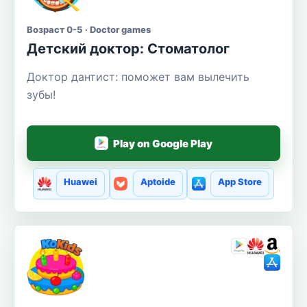
Возраст 0-5 · Doctor games
Детский доктор: Стоматолог
Доктор дантист: поможет вам вылечить
зубы!
Play on Google Play
Huawei
Aptoide
App Store