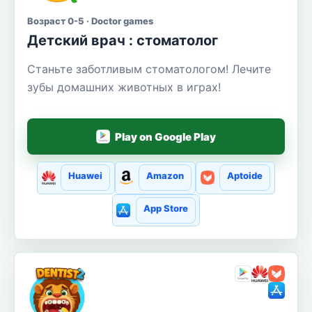
Возраст 0-5 · Doctor games
Детский врач : стоматолог
Станьте заботливым стоматологом! Лечите
зубы домашних животных в играх!
Play on Google Play
Huawei
Amazon
Aptoide
App Store