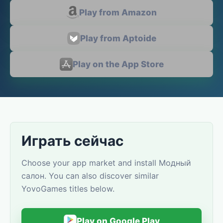
Play from Amazon
Play from Aptoide
Play on the App Store
Играть сейчас
Choose your app market and install Модный
салон. You can also discover similar
YovoGames titles below.
Play on Google Play