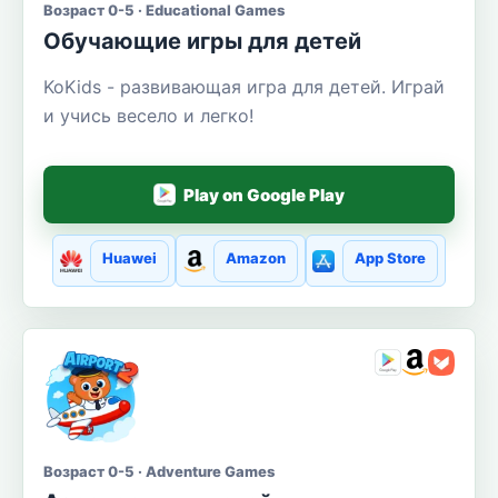
Возраст 0-5 · Educational Games
Обучающие игры для детей
KoKids - развивающая игра для детей. Играй
и учись весело и легко!
Play on Google Play
Huawei
Amazon
App Store
Возраст 0-5 · Adventure Games