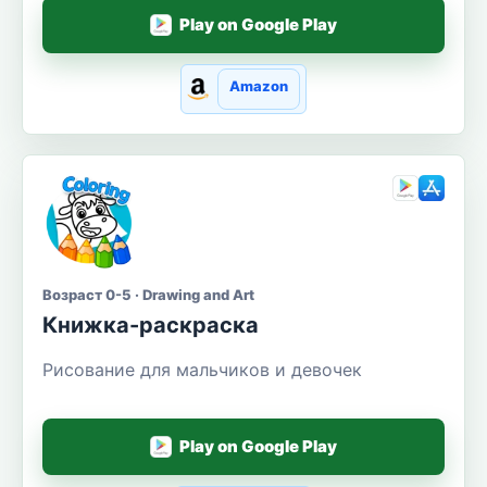
Play on Google Play
Amazon
Возраст 0-5 · Drawing and Art
Книжка-раскраска
Рисование для мальчиков и девочек
Play on Google Play