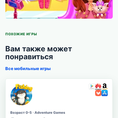
ПОХОЖИЕ ИГРЫ
Вам также может
понравиться
Все мобильные игры
Возраст 0-5 · Adventure Games