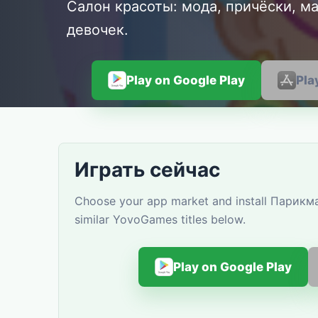
Салон красоты: мода, причёски, м
девочек.
Play on Google Play
Pla
Играть сейчас
Choose your app market and install Парикм
similar YovoGames titles below.
Play on Google Play