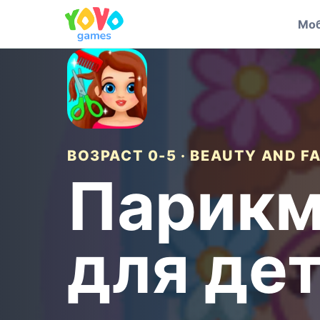
Моб
ВОЗРАСТ 0-5 · BEAUTY AND F
Парикм
для де