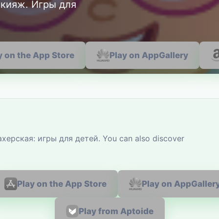
акияж. Игры для
y on the App Store
Play on AppGallery
ахерская: игры для детей. You can also discover
Play on the App Store
Play on AppGaller
Play from Aptoide