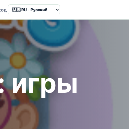
Language
ход
: игры