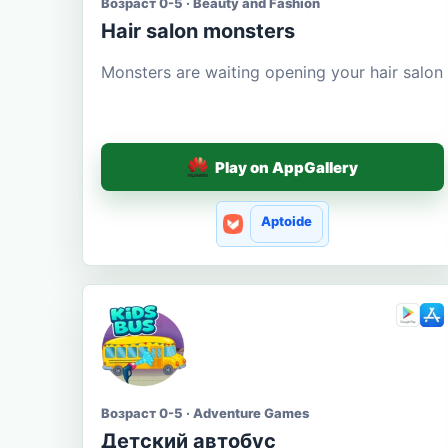
Возраст 0-5 · Beauty and Fashion
Hair salon monsters
Monsters are waiting opening your hair salon
Play on AppGallery
Aptoide
Возраст 0-5 · Adventure Games
Детский автобус