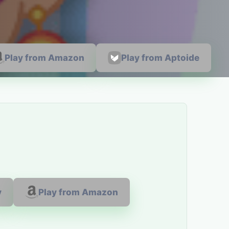
Play from Amazon
Play from Aptoide
y
Play from Amazon