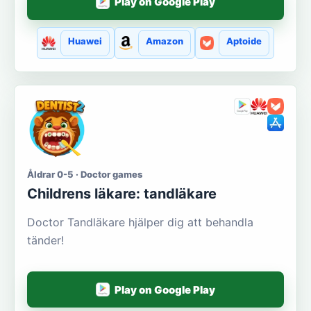
Play on Google Play
Huawei
Amazon
Aptoide
Åldrar 0-5 · Doctor games
Сhildrens läkare: tandläkare
Doctor Tandläkare hjälper dig att behandla
tänder!
Play on Google Play