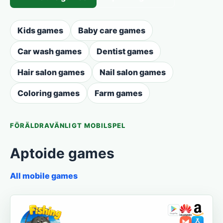
Kids games
Baby care games
Car wash games
Dentist games
Hair salon games
Nail salon games
Coloring games
Farm games
FÖRÄLDRAVÄNLIGT MOBILSPEL
Aptoide games
All mobile games