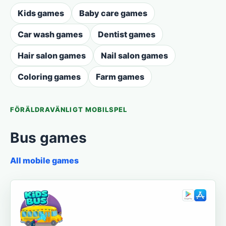
Kids games
Baby care games
Car wash games
Dentist games
Hair salon games
Nail salon games
Coloring games
Farm games
FÖRÄLDRAVÄNLIGT MOBILSPEL
Bus games
All mobile games