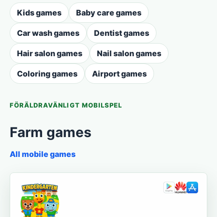
Kids games
Baby care games
Car wash games
Dentist games
Hair salon games
Nail salon games
Coloring games
Airport games
FÖRÄLDRAVÄNLIGT MOBILSPEL
Farm games
All mobile games