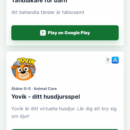
Tandläkare för barn
Att behandla tänder är hälsosamt
Play on Google Play
Åldrar 0-5 · Animal Care
Yovik - ditt husdjursspel
Yovik är ditt virtuella husdjur. Lär dig att bry sig
om djur!