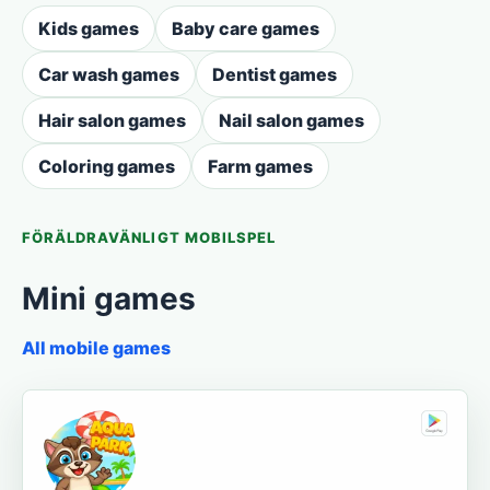
Kids games
Baby care games
Car wash games
Dentist games
Hair salon games
Nail salon games
Coloring games
Farm games
FÖRÄLDRAVÄNLIGT MOBILSPEL
Mini games
All mobile games