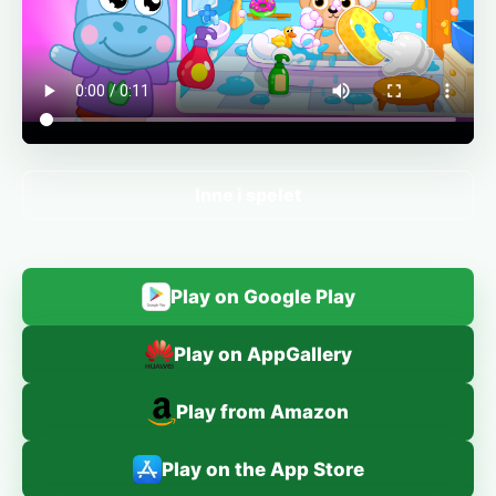
Inne i spelet
Play on Google Play
Play on AppGallery
Play from Amazon
Play on the App Store