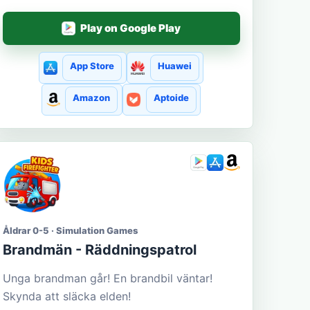
Play on Google Play
App Store
Huawei
Amazon
Aptoide
Åldrar 0-5 · Simulation Games
Brandmän - Räddningspatrol
Unga brandman går! En brandbil väntar!
Skynda att släcka elden!