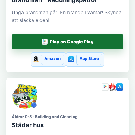
Brandmän - Räddningspatrol
Unga brandman går! En brandbil väntar! Skynda
att släcka elden!
Play on Google Play
Amazon
App Store
Åldrar 0-5 · Building and Cleaning
Städar hus