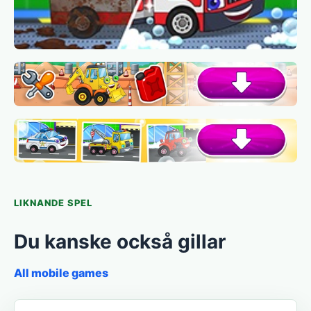
LIKNANDE SPEL
Du kanske också gillar
All mobile games