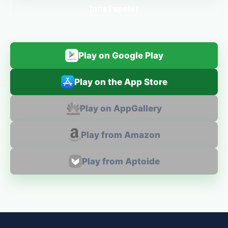
Inne i spelet
Play on Google Play
Play on the App Store
Play on AppGallery
Play from Amazon
Play from Aptoide