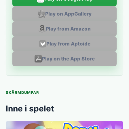
Play on AppGallery
Play from Amazon
Play from Aptoide
Play on the App Store
SKÄRMDUMPAR
Inne i spelet