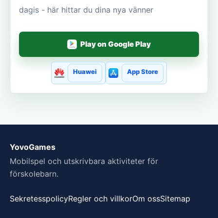
dagis - här hittar du dina nya vänner
Play on Google Play
Huawei
App Store
YovoGames
Mobilspel och utskrivbara aktiviteter för
förskolebarn.
Sekretesspolicy
Regler och villkor
Om oss
Sitemap