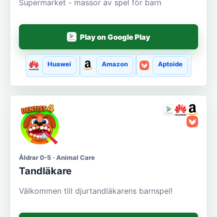
Supermarket - massor av spel för barn
Play on Google Play
Huawei
Amazon
Aptoide
Åldrar 0-5 · Animal Care
Tandläkare
Välkommen till djurtandläkarens barnspel!