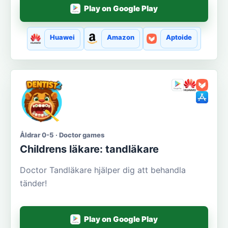
Play on Google Play
Huawei
Amazon
Aptoide
Åldrar 0-5 · Doctor games
Сhildrens läkare: tandläkare
Doctor Tandläkare hjälper dig att behandla
tänder!
Play on Google Play