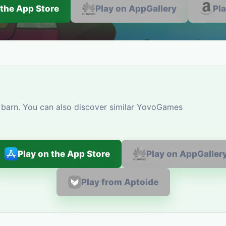
 the App Store
Play on AppGallery
Pl
 barn. You can also discover similar YovoGames
Play on the App Store
Play on AppGaller
Play from Aptoide