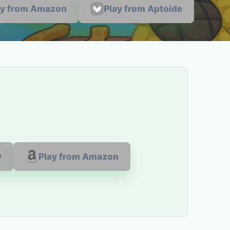
ay from Amazon
Play from Aptoide
y
Play from Amazon