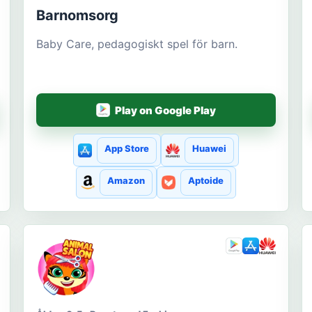
Barnomsorg
Baby Care, pedagogiskt spel för barn.
Play on Google Play
App Store
Huawei
Amazon
Aptoide