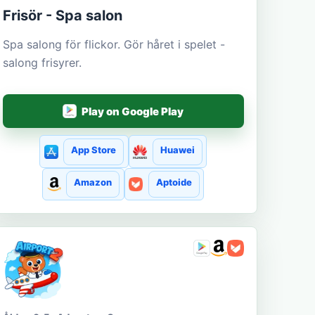
Frisör - Spa salon
Spa salong för flickor. Gör håret i spelet -
salong frisyrer.
Play on Google Play
App Store
Huawei
Amazon
Aptoide