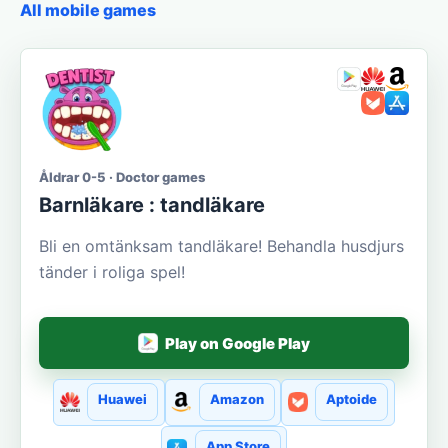
All mobile games
Åldrar 0-5 · Doctor games
Barnläkare : tandläkare
Bli en omtänksam tandläkare! Behandla husdjurs
tänder i roliga spel!
Play on Google Play
Huawei
Amazon
Aptoide
App Store