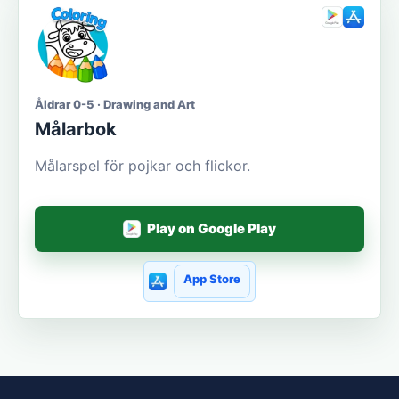
Åldrar 0-5 · Drawing and Art
Målarbok
Målarspel för pojkar och flickor.
Play on Google Play
App Store