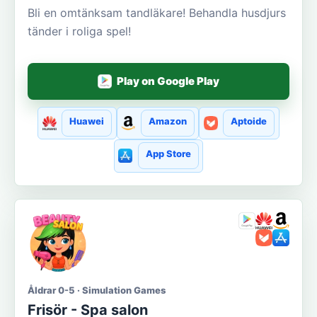
Bli en omtänksam tandläkare! Behandla husdjurs
tänder i roliga spel!
Play on Google Play
Huawei
Amazon
Aptoide
App Store
Åldrar 0-5 · Simulation Games
Frisör - Spa salon