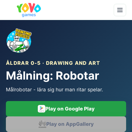
ÅLDRAR 0-5 · DRAWING AND ART
Målning: Robotar
Målrobotar - lära sig hur man ritar spelar.
Play on Google Play
Play on AppGallery