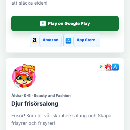
att släcka elden!
Play on Google Play
Amazon
App Store
Åldrar 0-5 · Beauty and Fashion
Djur frisörsalong
Frisör! Kom till vår skönhetssalong och Skapa
frisyrer och frisyrer!