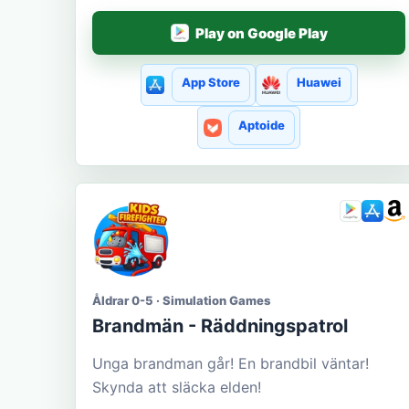
Play on Google Play
App Store
Huawei
Aptoide
Åldrar 0-5 · Simulation Games
Brandmän - Räddningspatrol
Unga brandman går! En brandbil väntar!
Skynda att släcka elden!