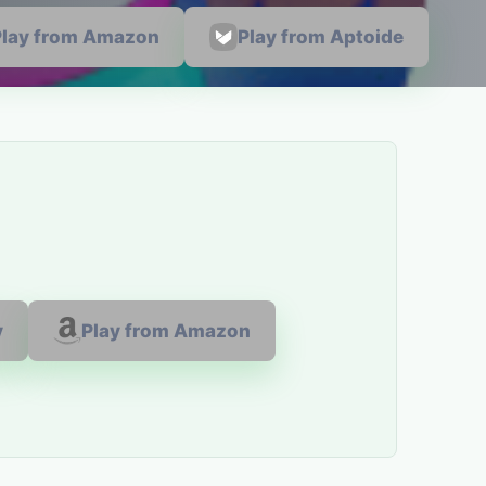
Play from Amazon
Play from Aptoide
y
Play from Amazon