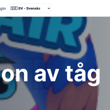
Language
gin
on av tåg