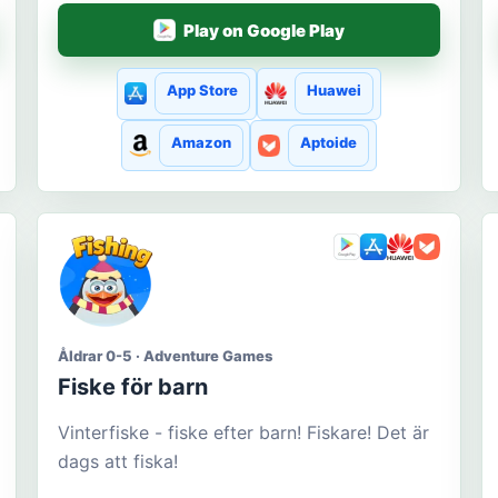
Play on Google Play
App Store
Huawei
Amazon
Aptoide
Åldrar 0-5 · Adventure Games
Fiske för barn
Vinterfiske - fiske efter barn! Fiskare! Det är
dags att fiska!