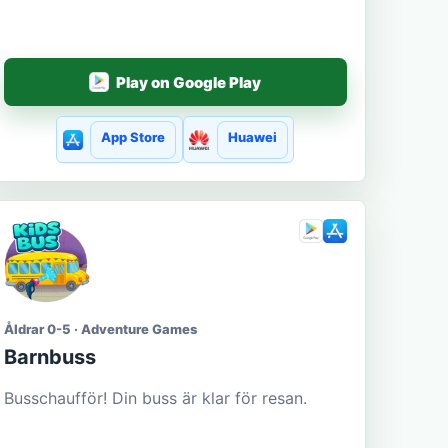
Play on Google Play
App Store
Huawei
Åldrar 0-5 · Adventure Games
Barnbuss
Busschaufför! Din buss är klar för resan.