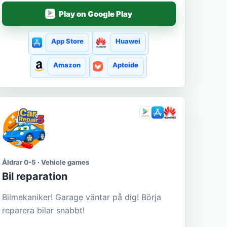
Play on Google Play
App Store
Huawei
Amazon
Aptoide
Åldrar 0-5 · Vehicle games
Bil reparation
Bilmekaniker! Garage väntar på dig! Börja
reparera bilar snabbt!