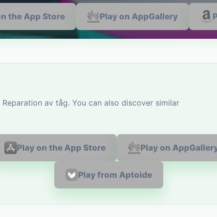
on the App Store
Play on AppGallery
Reparation av tåg. You can also discover similar
Play on the App Store
Play on AppGaller
Play from Aptoide