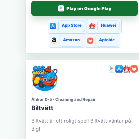
Play on Google Play
App Store
Huawei
Amazon
Aptoide
Åldrar 0-5 · Cleaning and Repair
Biltvätt
Biltvätt är ett roligt spel! Biltvätt väntar på
dig!