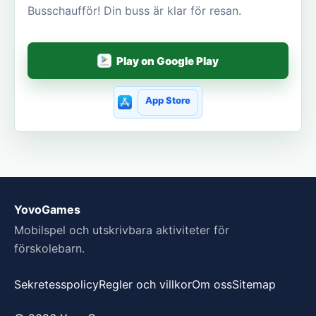
Busschaufför! Din buss är klar för resan.
Play on Google Play
App Store
YovoGames
Mobilspel och utskrivbara aktiviteter för
förskolebarn.
Sekretesspolicy
Regler och villkor
Om oss
Sitemap