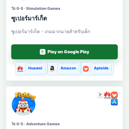
วัย 0-5 · Simulation Games
ซูเปอร์มาร์เก็ต
ซูเปอร์มาร์เก็ต - เกมมากมายสำหรับเด็ก
Play on Google Play
Huawei
Amazon
Aptoide
วัย 0-5 · Adventure Games