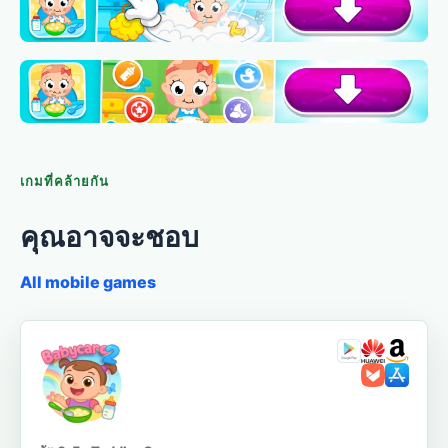
เกมที่คล้ายกัน
คุณอาจจะชอบ
All mobile games