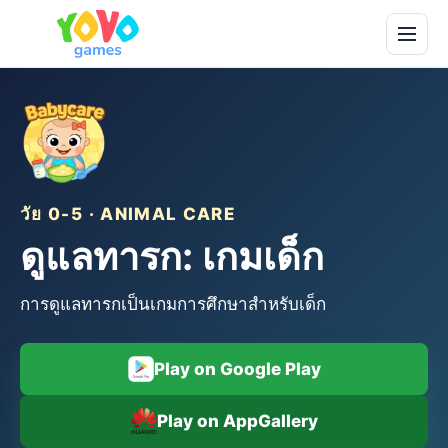
วัย 0-5 · ANIMAL CARE
ดูแลทารก: เกมเด็ก
การดูแลทารกเป็นเกมการศึกษาสำหรับเด็ก
Play on Google Play
Play on AppGallery