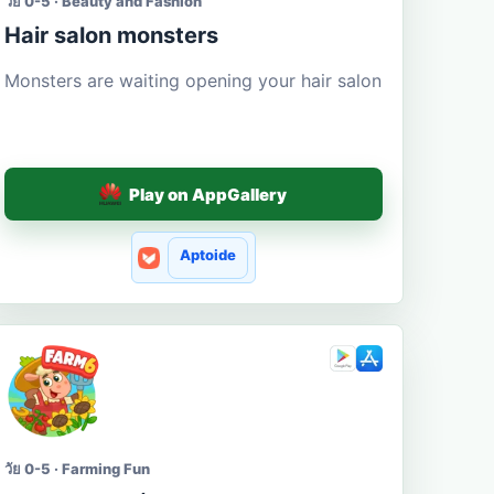
วัย 0-5 · Beauty and Fashion
Hair salon monsters
Monsters are waiting opening your hair salon
Play on AppGallery
Aptoide
วัย 0-5 · Farming Fun