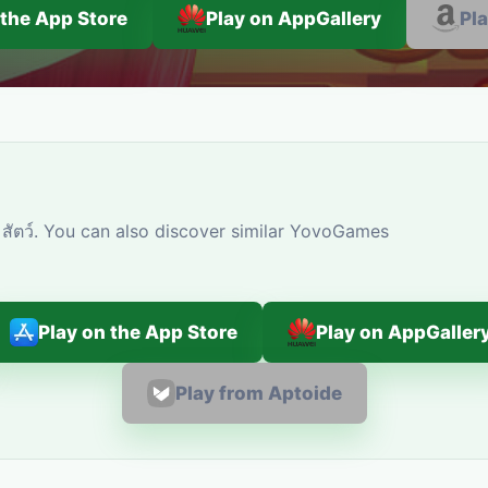
 the App Store
Play on AppGallery
Pl
สัตว์. You can also discover similar YovoGames
Play on the App Store
Play on AppGaller
Play from Aptoide