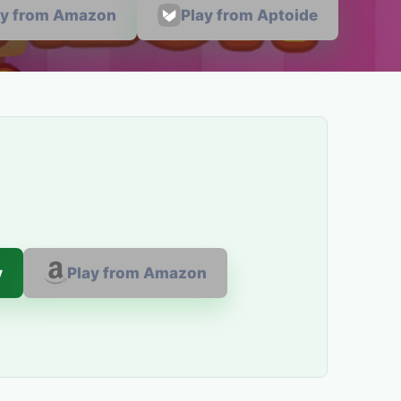
ay from Amazon
Play from Aptoide
y
Play from Amazon