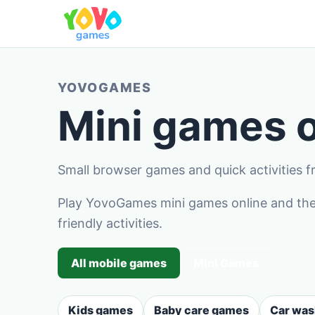
YOVOGAMES
Mini games o
Small browser games and quick activities
Play YovoGames mini games online and the
friendly activities.
All mobile games
Mini Games
Kids games
Baby care games
Car wa