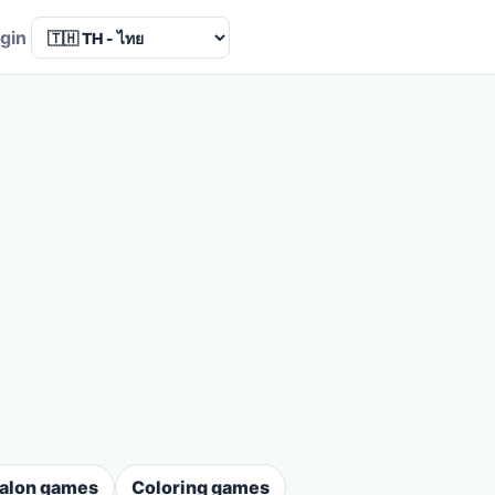
Language
gin
salon games
Coloring games