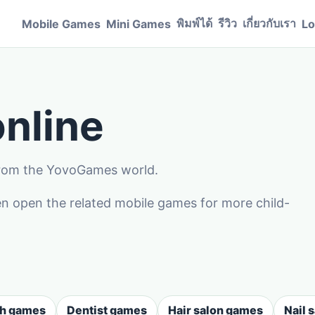
พิมพ์ได้
รีวิว
เกี่ยวกับเรา
Mobile Games
Mini Games
Lo
nline
 from the YovoGames world.
n open the related mobile games for more child-
sh games
Dentist games
Hair salon games
Nail 