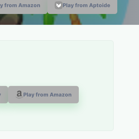
ay from Amazon
Play from Aptoide
y
Play from Amazon