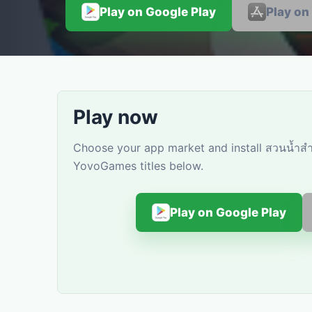
Play on Google Play
Play on
Play now
Choose your app market and install สวนน้ำสำห
YovoGames titles below.
Play on Google Play