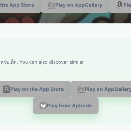
 the App Store
Play on AppGallery
Pl
รับเด็ก. You can also discover similar
Play on the App Store
Play on AppGaller
Play from Aptoide