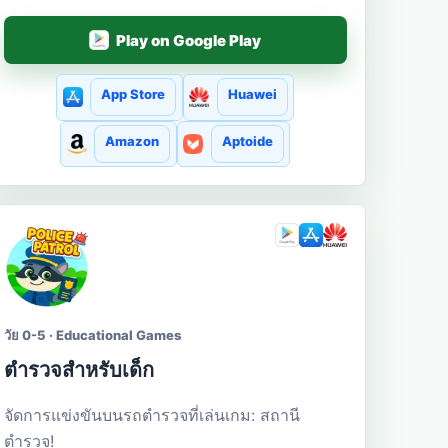
Play on Google Play
App Store
Huawei
Amazon
Aptoide
วัย 0-5 · Educational Games
ตำรวจสำหรับเด็ก
จัดการแข่งขันบนรถตำรวจที่เล่นเกม: สถานี
ตำรวจ!