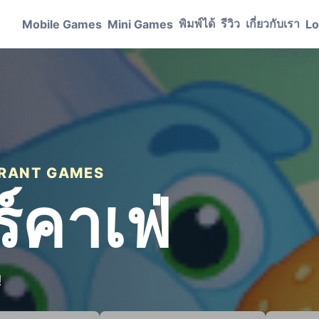
พิมพ์ได้
รีวิว
เกี่ยวกับเรา
Mobile Games
Mini Games
Lo
AURANT GAMES
ร์คาเฟ่
!