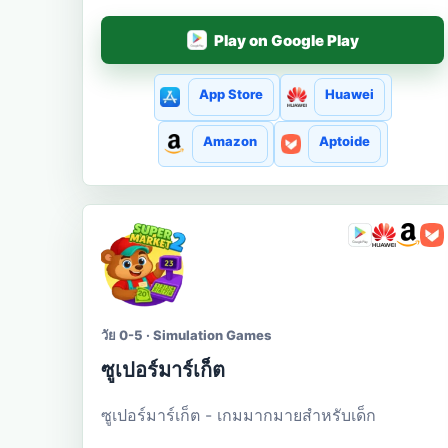
Play on Google Play
App Store
Huawei
Amazon
Aptoide
วัย 0-5 · Simulation Games
ซูเปอร์มาร์เก็ต
ซูเปอร์มาร์เก็ต - เกมมากมายสำหรับเด็ก