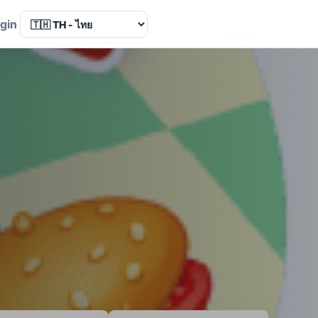
Language
gin