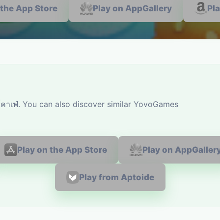
 the App Store
Play on AppGallery
Pl
์คาเฟ่. You can also discover similar YovoGames
Play on the App Store
Play on AppGaller
Play from Aptoide