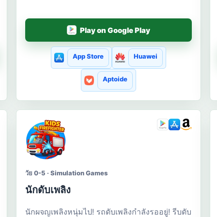
Play on Google Play
App Store
Huawei
Aptoide
วัย 0-5 · Simulation Games
นักดับเพลิง
นักผจญเพลิงหนุ่มไป! รถดับเพลิงกำลังรออยู่! รีบดับ