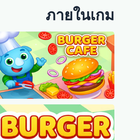
ภายในเกม