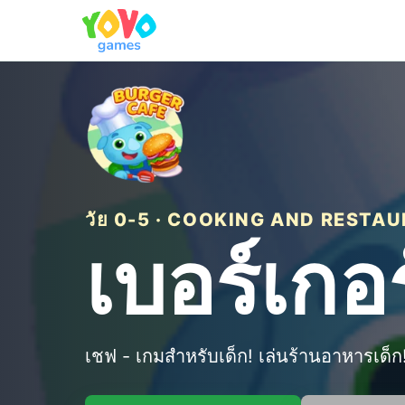
วัย 0-5 · COOKING AND REST
เบอร์เกอ
เชฟ - เกมสำหรับเด็ก! เล่นร้านอาหารเด็ก