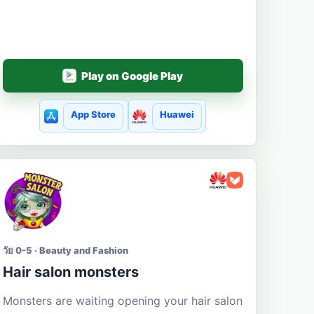
Play on Google Play
App Store
Huawei
วัย 0-5 · Beauty and Fashion
Hair salon monsters
Monsters are waiting opening your hair salon