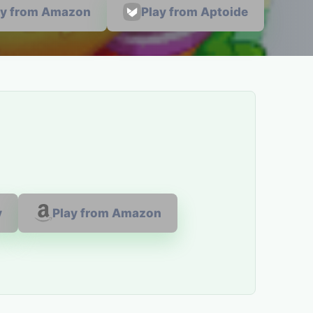
ay from Amazon
Play from Aptoide
y
Play from Amazon