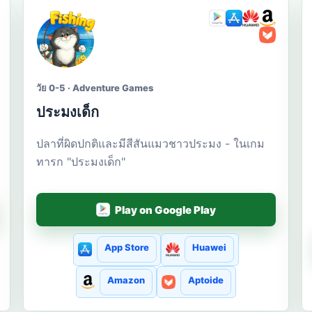
วัย 0-5 · Adventure Games
ประมงเด็ก
ปลาที่ผิดปกติและมีสีสันแมวชาวประมง - ในเกม
ทารก "ประมงเด็ก"
Play on Google Play
App Store
Huawei
Amazon
Aptoide