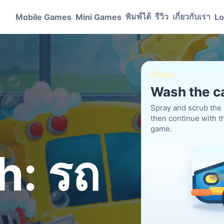
พิมพ์ได้
รีวิว
เกี่ยวกับเรา
Mobile Games
Mini Games
Lo
มินิเกม
Wash the c
Spray and scrub the
then continue with th
game.
: รถ