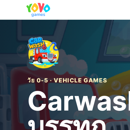
วัย 0-5 · VEHICLE GAMES
Carwash
บรรทุก