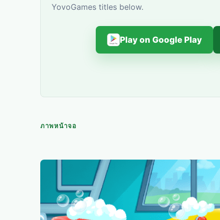
YovoGames titles below.
Play on Google Play
ภาพหน้าจอ