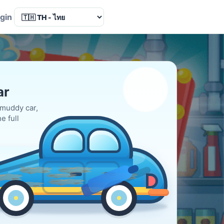
Language
gin
ar
 muddy car,
e full