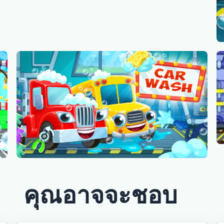
คุณอาจจะชอบ