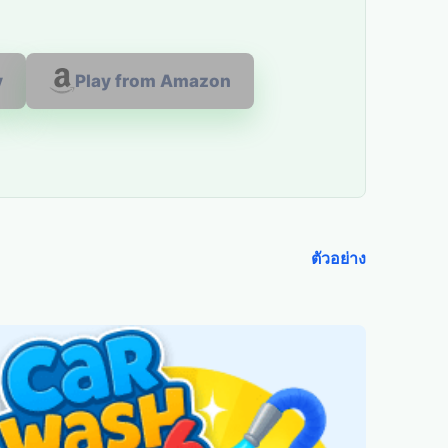
y
Play from Amazon
ตัวอย่าง