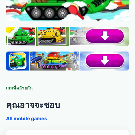
เกมที่คล้ายกัน
คุณอาจจะชอบ
All mobile games