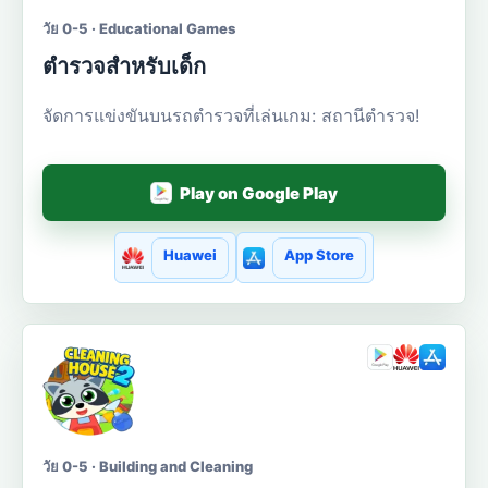
วัย 0-5 · Educational Games
ตำรวจสำหรับเด็ก
จัดการแข่งขันบนรถตำรวจที่เล่นเกม: สถานีตำรวจ!
Play on Google Play
Huawei
App Store
วัย 0-5 · Building and Cleaning