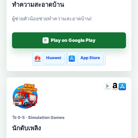
ทำความสะอาดบ้าน
ผู้ช่วยตัวน้อยช่วยทำความสะอาดบ้าน!
Play on Google Play
Huawei
App Store
วัย 0-5 · Simulation Games
นักดับเพลิง