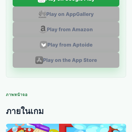
Play on AppGallery
Play from Amazon
Play from Aptoide
Play on the App Store
ภาพหน้าจอ
ภายในเกม