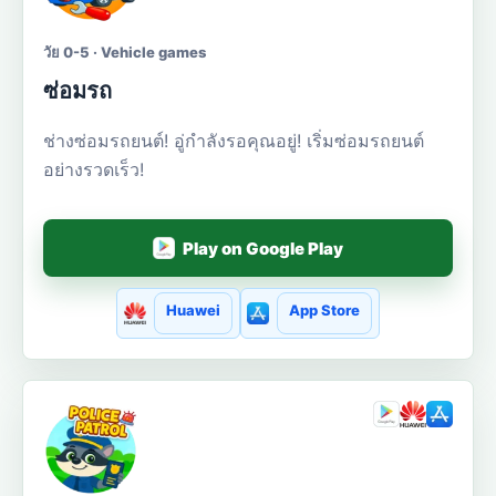
วัย 0-5 · Vehicle games
ซ่อมรถ
ช่างซ่อมรถยนต์! อู่กำลังรอคุณอยู่! เริ่มซ่อมรถยนต์
อย่างรวดเร็ว!
Play on Google Play
Huawei
App Store