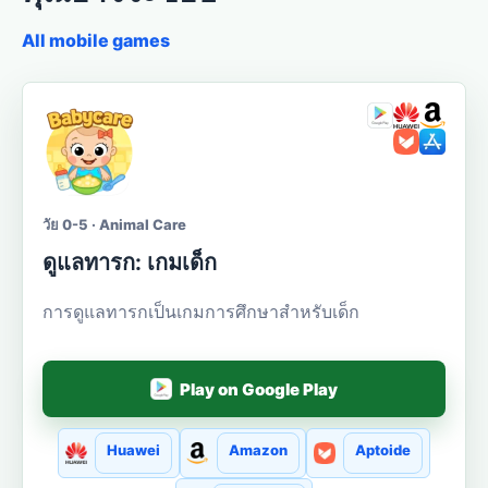
All mobile games
วัย 0-5 · Animal Care
ดูแลทารก: เกมเด็ก
การดูแลทารกเป็นเกมการศึกษาสำหรับเด็ก
Play on Google Play
Huawei
Amazon
Aptoide