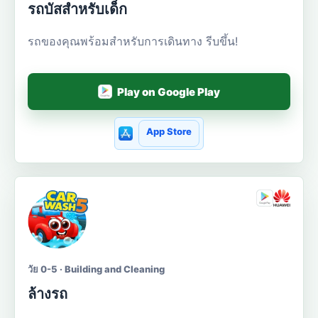
รถบัสสำหรับเด็ก
รถของคุณพร้อมสำหรับการเดินทาง รีบขึ้น!
Play on Google Play
App Store
วัย 0-5 · Building and Cleaning
ล้างรถ