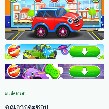
เกมที่คล้ายกัน
คุณอาจจะชอบ