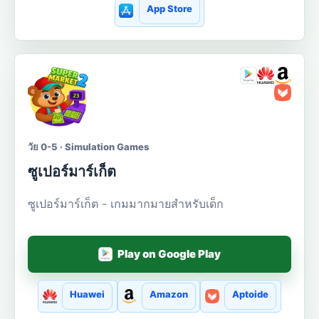
App Store
วัย 0-5 · Simulation Games
ซูเปอร์มาร์เก็ต
ซูเปอร์มาร์เก็ต - เกมมากมายสำหรับเด็ก
Play on Google Play
Huawei
Amazon
Aptoide