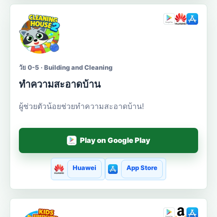
วัย 0-5 · Building and Cleaning
ทำความสะอาดบ้าน
ผู้ช่วยตัวน้อยช่วยทำความสะอาดบ้าน!
Play on Google Play
Huawei
App Store