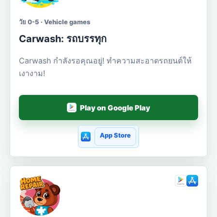
วัย 0-5 · Vehicle games
Carwash: รถบรรทุก
Carwash กำลังรอคุณอยู่! ทำความสะอาดรถยนต์ให้
เงางาม!
Play on Google Play
App Store