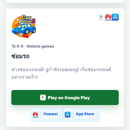
วัย 0-5 · Vehicle games
ซ่อมรถ
ช่างซ่อมรถยนต์! อู่กำลังรอคุณอยู่! เริ่มซ่อมรถยนต์
อย่างรวดเร็ว!
Play on Google Play
Huawei
App Store