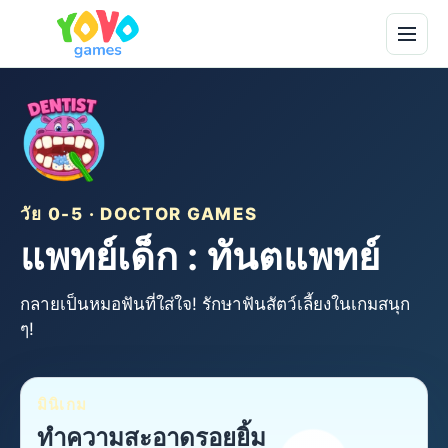
วัย 0-5 · DOCTOR GAMES
แพทย์เด็ก : ทันตแพทย์
กลายเป็นหมอฟันที่ใส่ใจ! รักษาฟันสัตว์เลี้ยงในเกมสนุก
ๆ!
มินิเกม
ทำความสะอาดรอยยิ้ม