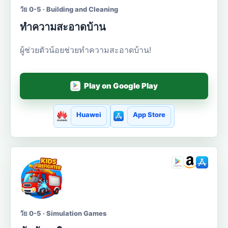
วัย 0-5 · Building and Cleaning
ทำความสะอาดบ้าน
ผู้ช่วยตัวน้อยช่วยทำความสะอาดบ้าน!
Play on Google Play
Huawei
App Store
วัย 0-5 · Simulation Games