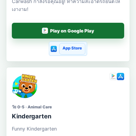
Carwash กำลังรอคุณอยู่! ทำความสะอาดรถยนต์ให้
เงางาม!
Play on Google Play
App Store
วัย 0-5 · Animal Care
Kindergarten
Funny Kindergarten