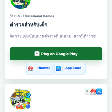
วัย 0-5 · Educational Games
ตำรวจสำหรับเด็ก
จัดการแข่งขันบนรถตำรวจที่เล่นเกม: สถานีตำรวจ!
Play on Google Play
Huawei
App Store