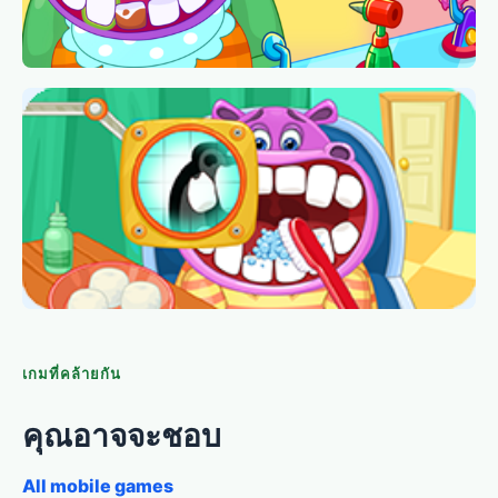
เกมที่คล้ายกัน
คุณอาจจะชอบ
All mobile games