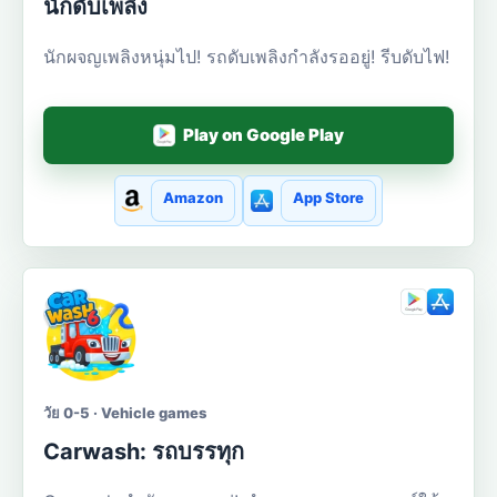
นักดับเพลิง
นักผจญเพลิงหนุ่มไป! รถดับเพลิงกำลังรออยู่! รีบดับไฟ!
Play on Google Play
Amazon
App Store
วัย 0-5 · Vehicle games
Carwash: รถบรรทุก