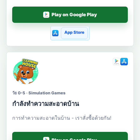
Play on Google Play
App Store
วัย 0-5 · Simulation Games
กำลังทำความสะอาดบ้าน
การทำความสะอาดในบ้าน - เราสั่งซื้อด้วยกัน!