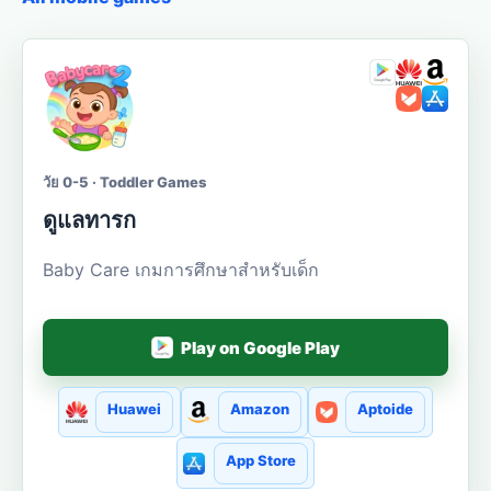
วัย 0-5 · Toddler Games
ดูแลทารก
Baby Care เกมการศึกษาสำหรับเด็ก
Play on Google Play
Huawei
Amazon
Aptoide
App Store