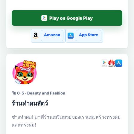
Play on Google Play
Amazon
App Store
วัย 0-5 · Beauty and Fashion
ร้านทำผมสัตว์
ช่างทำผม! มาที่ร้านเสริมสวยของเราและสร้างทรงผม
และทรงผม!