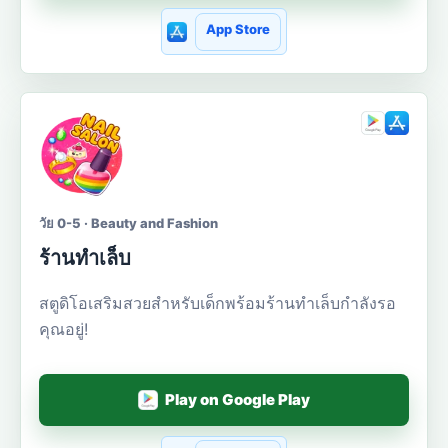
App Store
วัย 0-5 · Beauty and Fashion
ร้านทำเล็บ
สตูดิโอเสริมสวยสำหรับเด็กพร้อมร้านทำเล็บกำลังรอ
คุณอยู่!
Play on Google Play