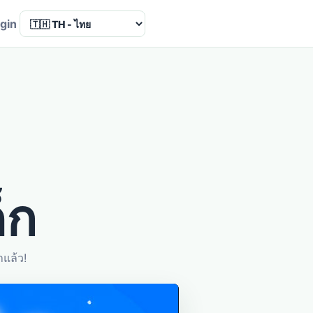
Language
gin
็ก
แล้ว!