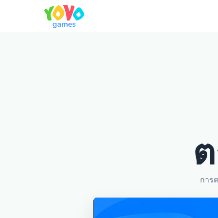
ต
การต