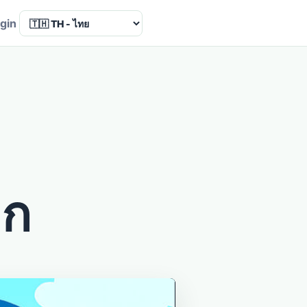
Language
gin
็ก