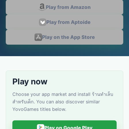
Play from Amazon
Play from Aptoide
Play on the App Store
Play now
Choose your app market and install ร้านทำเล็บ
สำหรับเด็ก. You can also discover similar
YovoGames titles below.
Play on Google Play