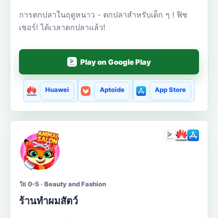
การตกปลาในฤดูหนาว - ตกปลาสำหรับเด็ก ๆ ! ฟิช
เชอร์! ได้เวลาตกปลาแล้ว!
Play on Google Play
Huawei
Aptoide
App Store
วัย 0-5 · Beauty and Fashion
ร้านทำผมสัตว์