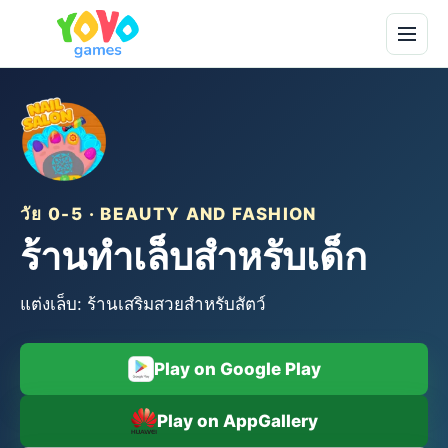
วัย 0-5 · BEAUTY AND FASHION
ร้านทำเล็บสำหรับเด็ก
แต่งเล็บ: ร้านเสริมสวยสำหรับสัตว์
Play on Google Play
Play on AppGallery