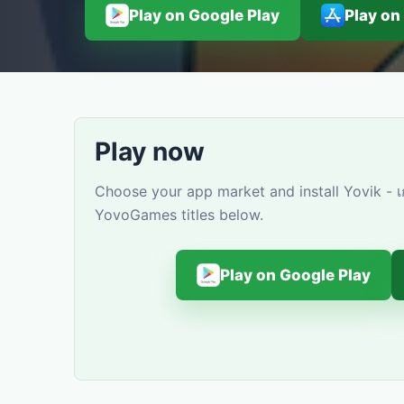
Play on Google Play
Play on
Play now
Choose your app market and install Yovik - เก
YovoGames titles below.
Play on Google Play