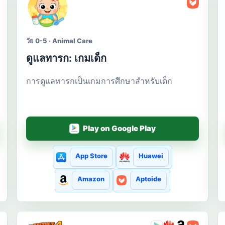
วัย 0-5 · Animal Care
ดูแลทารก: เกมเด็ก
การดูแลทารกเป็นเกมการศึกษาสำหรับเด็ก
Play on Google Play
App Store
Huawei
Amazon
Aptoide