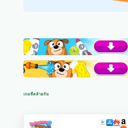
เกมที่คล้ายกัน