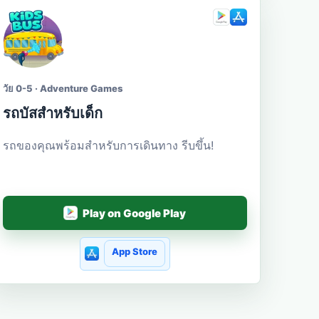
วัย 0-5 · Adventure Games
รถบัสสำหรับเด็ก
รถของคุณพร้อมสำหรับการเดินทาง รีบขึ้น!
Play on Google Play
App Store