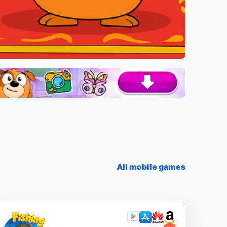
All mobile games