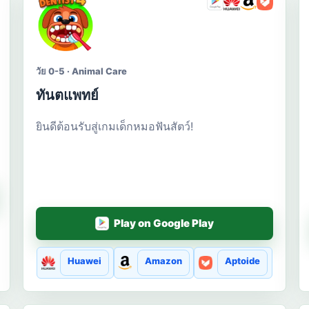
วัย 0-5 · Animal Care
ทันตแพทย์
ยินดีต้อนรับสู่เกมเด็กหมอฟันสัตว์!
Play on Google Play
Huawei
Amazon
Aptoide