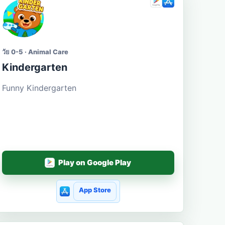
วัย 0-5 · Animal Care
Kindergarten
Funny Kindergarten
Play on Google Play
App Store