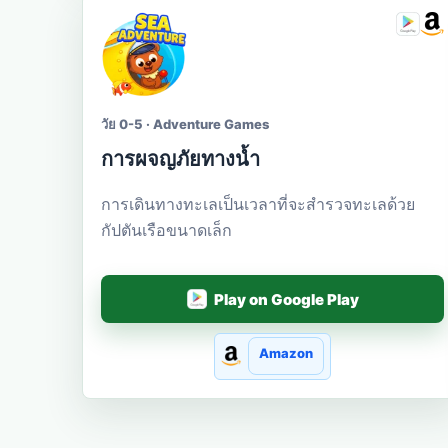
วัย 0-5 · Adventure Games
การผจญภัยทางน้ำ
การเดินทางทะเลเป็นเวลาที่จะสำรวจทะเลด้วย
กัปตันเรือขนาดเล็ก
Play on Google Play
Amazon