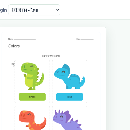
Language
gin