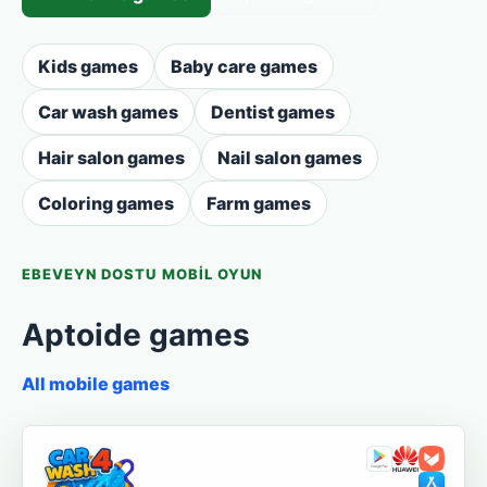
Kids games
Baby care games
Car wash games
Dentist games
Hair salon games
Nail salon games
Coloring games
Farm games
EBEVEYN DOSTU MOBIL OYUN
Aptoide games
All mobile games