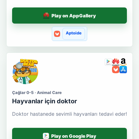
Play on AppGallery
Aptoide
Çağlar 0-5 · Animal Care
Hayvanlar için doktor
Doktor hastanede sevimli hayvanları tedavi eder!
Play on Google Play