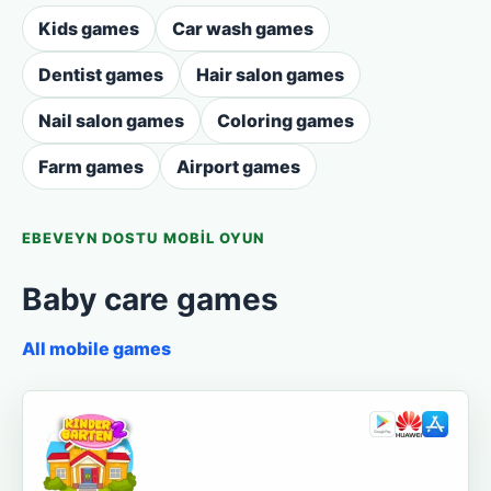
Kids games
Car wash games
Dentist games
Hair salon games
Nail salon games
Coloring games
Farm games
Airport games
EBEVEYN DOSTU MOBIL OYUN
Baby care games
All mobile games