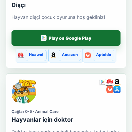
Dişçi
Hayvan dişçi çocuk oyununa hoş geldiniz!
Play on Google Play
Huawei
Amazon
Aptoide
Çağlar 0-5 · Animal Care
Hayvanlar için doktor
Doktor hastanede sevimli hayvanları tedavi eder!