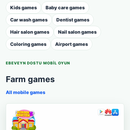
Kids games
Baby care games
Car wash games
Dentist games
Hair salon games
Nail salon games
Coloring games
Airport games
EBEVEYN DOSTU MOBIL OYUN
Farm games
All mobile games