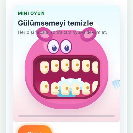
MINI OYUN
Gülümsemeyi temizle
Her dişi fırçala, sonra tam oyuna devam et.