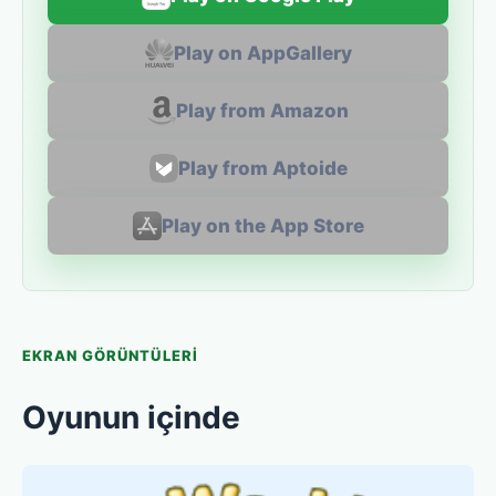
Play on AppGallery
Play from Amazon
Play from Aptoide
Play on the App Store
EKRAN GÖRÜNTÜLERI
Oyunun içinde