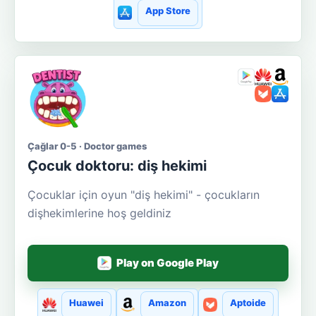
App Store
Çağlar 0-5 · Doctor games
Çocuk doktoru: diş hekimi
Çocuklar için oyun "diş hekimi" - çocukların
dişhekimlerine hoş geldiniz
Play on Google Play
Huawei
Amazon
Aptoide