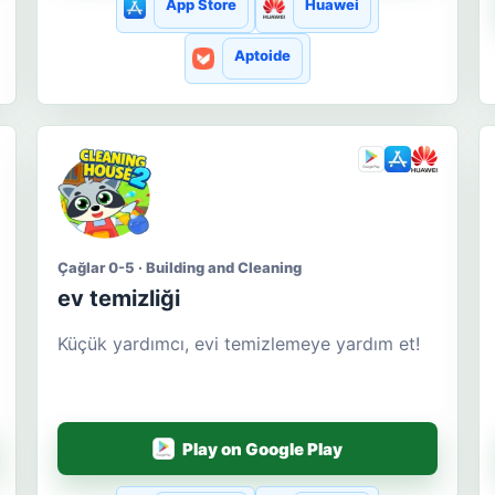
App Store
Huawei
Aptoide
Çağlar 0-5 · Building and Cleaning
ev temizliği
Küçük yardımcı, evi temizlemeye yardım et!
Play on Google Play