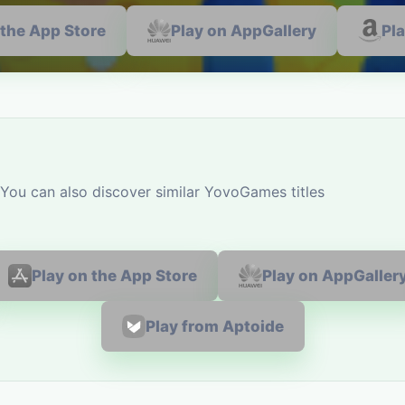
 the App Store
Play on AppGallery
Pl
 You can also discover similar YovoGames titles
Play on the App Store
Play on AppGaller
Play from Aptoide