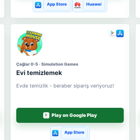
App Store
Huawei
Çağlar 0-5 · Simulation Games
Evi temizlemek
Evde temizlik - beraber sipariş veriyoruz!
Play on Google Play
App Store