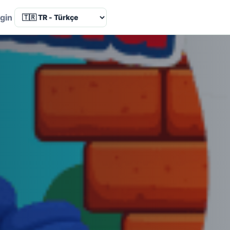
Language
gin