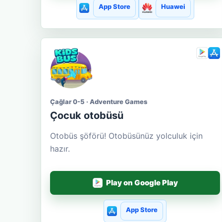
App Store
Huawei
Çağlar 0-5 · Adventure Games
Çocuk otobüsü
Otobüs şöförü! Otobüsünüz yolculuk için
hazır.
Play on Google Play
App Store