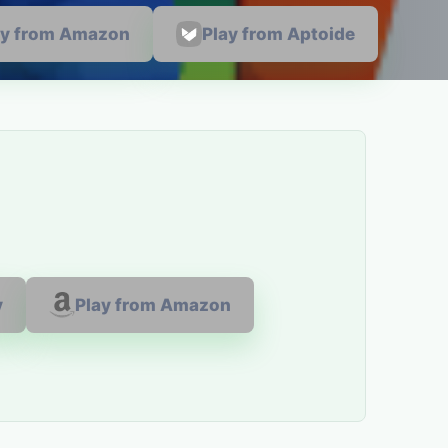
ay from Amazon
Play from Aptoide
y
Play from Amazon