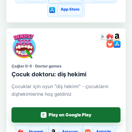
App Store
Çağlar 0-5 · Doctor games
Çocuk doktoru: diş hekimi
Çocuklar için oyun "diş hekimi" - çocukların
dişhekimlerine hoş geldiniz
Play on Google Play
Huawei
Amazon
Aptoide