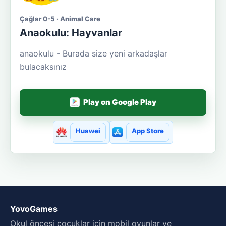
Çağlar 0-5 · Animal Care
Anaokulu: Hayvanlar
anaokulu - Burada size yeni arkadaşlar
bulacaksınız
Play on Google Play
Huawei
App Store
YovoGames
Okul öncesi çocuklar için mobil oyunlar ve