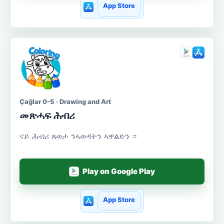
App Store
Çağlar 0-5 · Drawing and Art
መጽሓፍ ሕብሪ
ናይ ሕብሪ ጸወታ ንኣወዳትን ኣዋልድን ።
Play on Google Play
App Store