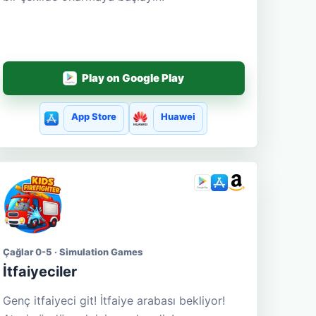
Play on Google Play
App Store
Huawei
Çağlar 0-5 · Simulation Games
İtfaiyeciler
Genç itfaiyeci git! İtfaiye arabası bekliyor!