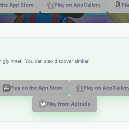
 the App Store
Play on AppGallery
Pl
n giyinmek. You can also discover similar
Play on the App Store
Play on AppGaller
Play from Aptoide