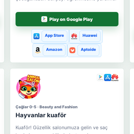
Play on Google Play
App Store
Huawei
Amazon
Aptoide
Çağlar 0-5 · Beauty and Fashion
Hayvanlar kuaför
Kuaför! Güzellik salonumuza gelin ve saç