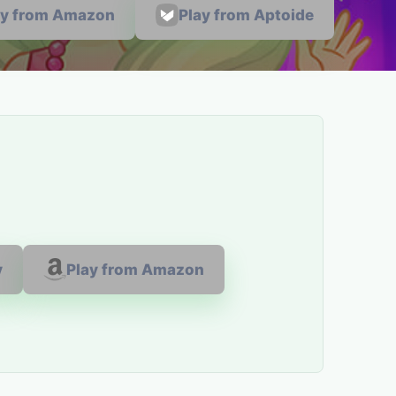
ay from Amazon
Play from Aptoide
y
Play from Amazon