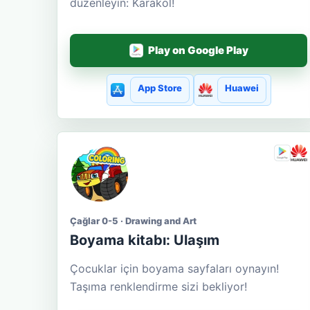
düzenleyin: Karakol!
Play on Google Play
App Store
Huawei
Çağlar 0-5 · Drawing and Art
Boyama kitabı: Ulaşım
Çocuklar için boyama sayfaları oynayın!
Taşıma renklendirme sizi bekliyor!