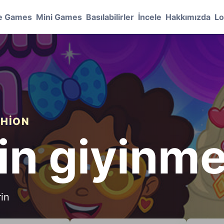
e Games
Mini Games
Basılabilirler
İncele
Hakkımızda
Lo
SHION
çin giyinm
rin