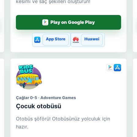
kesimi ve saç şekilleri oluşturun!
Play on Google Play
App Store
Huawei
Çağlar 0-5 · Adventure Games
Çocuk otobüsü
Otobüs şöförü! Otobüsünüz yolculuk için
hazır.