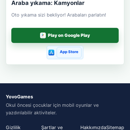
Araba yıkama: Kamyonlar
Oto yıkama sizi bekliyor! Arabaları parlatın!
Play on Google Play
App Store
YovoGames
Okul öncesi çocuklar için mobil oyunlar ve
yazdırılabilir aktiviteler.
Gizlilik
Şartlar ve
Hakkımızda
Sitemap