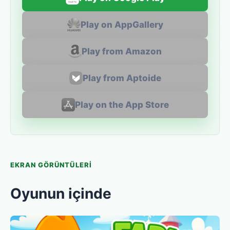
Play on AppGallery
Play from Amazon
Play from Aptoide
Play on the App Store
EKRAN GÖRÜNTÜLERI
Oyunun içinde