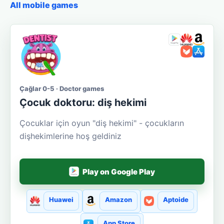
All mobile games
Çağlar 0-5 · Doctor games
Çocuk doktoru: diş hekimi
Çocuklar için oyun "diş hekimi" - çocukların
dişhekimlerine hoş geldiniz
Play on Google Play
Huawei
Amazon
Aptoide
App Store