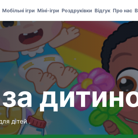
Мобільні ігри
Міні-ігри
Роздруківки
Відгук
Про нас
В
 за дитин
для дітей .