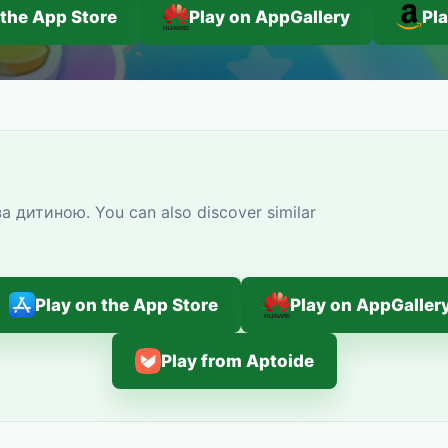
 the App Store
Play on AppGallery
Pl
а дитиною. You can also discover similar
Play on the App Store
Play on AppGaller
Play from Aptoide