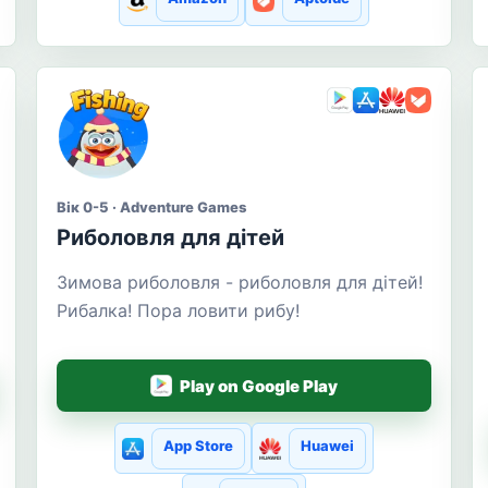
Вік 0-5 · Adventure Games
Риболовля для дітей
Зимова риболовля - риболовля для дітей!
Рибалка! Пора ловити рибу!
Play on Google Play
App Store
Huawei