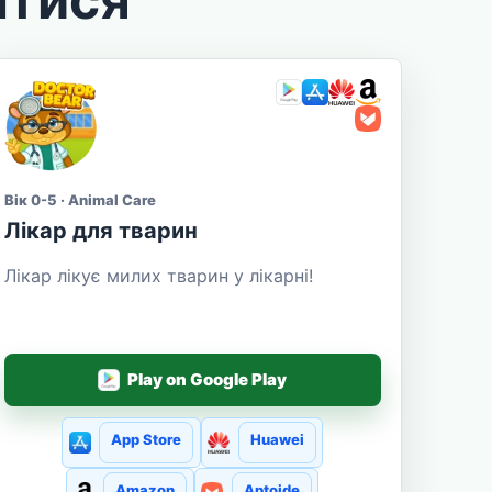
Вік 0-5 · Animal Care
Лікар для тварин
Лікар лікує милих тварин у лікарні!
Play on Google Play
App Store
Huawei
Amazon
Aptoide