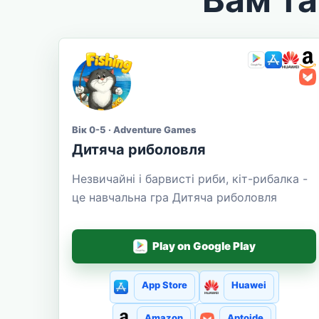
Вік 0-5 · Adventure Games
Дитяча риболовля
Незвичайні і барвисті риби, кіт-рибалка -
це навчальна гра Дитяча риболовля
Play on Google Play
App Store
Huawei
Amazon
Aptoide