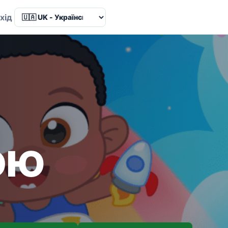
Language
хід
ою