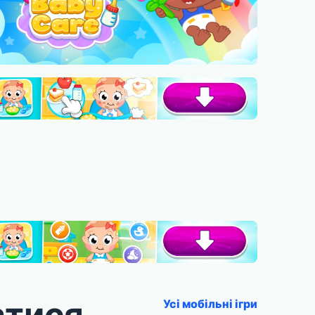
атися
Усі мобільні ігри