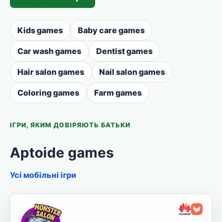
Kids games
Baby care games
Car wash games
Dentist games
Hair salon games
Nail salon games
Coloring games
Farm games
ІГРИ, ЯКИМ ДОВІРЯЮТЬ БАТЬКИ
Aptoide games
Усі мобільні ігри