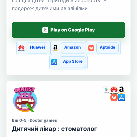
Гра для дітей "Пригоди в аеропорту" -
подорож дитячими авіалініями
Play on Google Play
Huawei
Amazon
Aptoide
App Store
Вік 0-5 · Doctor games
Дитячий лікар : стоматолог