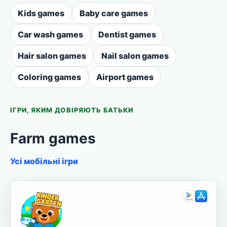
Kids games
Baby care games
Car wash games
Dentist games
Hair salon games
Nail salon games
Coloring games
Airport games
ІГРИ, ЯКИМ ДОВІРЯЮТЬ БАТЬКИ
Farm games
Усі мобільні ігри