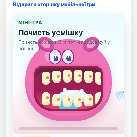
Відкрити сторінку мобільної гри
МІНІ-ГРА
Почисть усмішку
Почисть кожен зуб, а потім продовжуй у
повній грі.